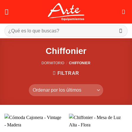
Saltar
al
contenido
Buscar
por:
Chiffonier
DORMITORIO
/
CHIFFONIER
FILTRAR