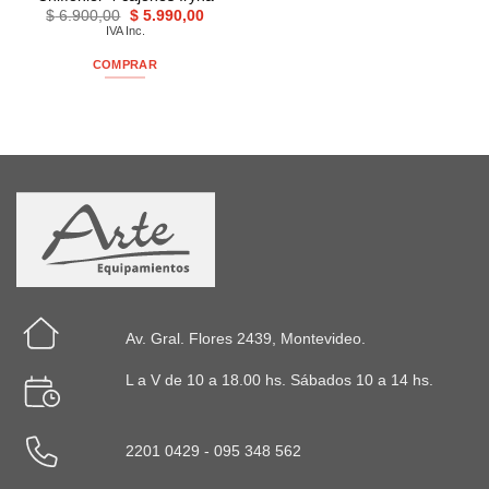
El
El
$
6.900,00
$
5.990,00
precio
precio
IVA Inc.
original
actual
era:
es:
COMPRAR
$ 6.900,00.
$ 5.990,00.
Av. Gral. Flores 2439, Montevideo.
L a V de 10 a 18.00 hs. Sábados 10 a 14 hs.
2201 0429 - 095 348 562