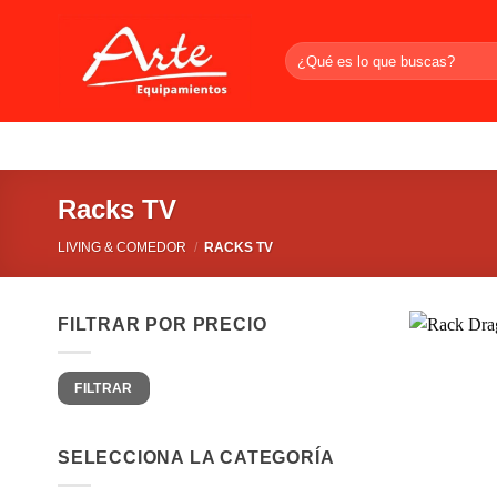
Saltar
al
Buscar
contenido
por:
Racks TV
LIVING & COMEDOR
/
RACKS TV
FILTRAR POR PRECIO
Precio
Precio
FILTRAR
mínimo
máximo
SELECCIONA LA CATEGORÍA