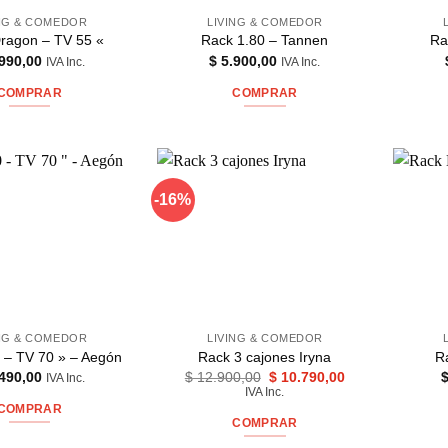
ING & COMEDOR
LIVING & COMEDOR
ragon – TV 55 «
Rack 1.80 – Tannen
Ra
990,00
$
5.900,00
IVA Inc.
IVA Inc.
COMPRAR
COMPRAR
-16%
ING & COMEDOR
LIVING & COMEDOR
 – TV 70 » – Aegón
Rack 3 cajones Iryna
R
El
El
490,00
$
12.900,00
$
10.790,00
IVA Inc.
precio
precio
IVA Inc.
original
actual
COMPRAR
era:
es:
COMPRAR
$ 12.900,00.
$ 10.790,00.