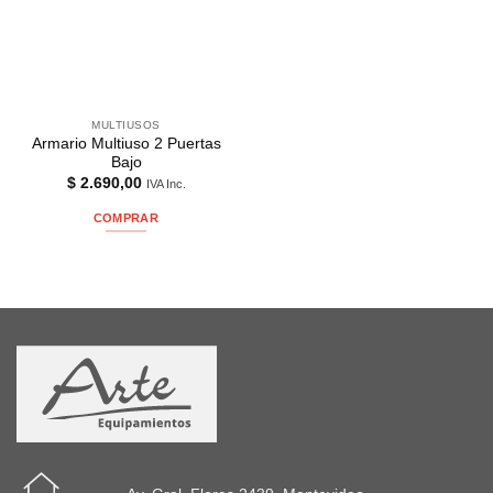
MULTIUSOS
Armario Multiuso 2 Puertas
Bajo
$
2.690,00
IVA Inc.
COMPRAR
Este
producto
tiene
múltiples
variantes.
Las
opciones
se
pueden
elegir
en