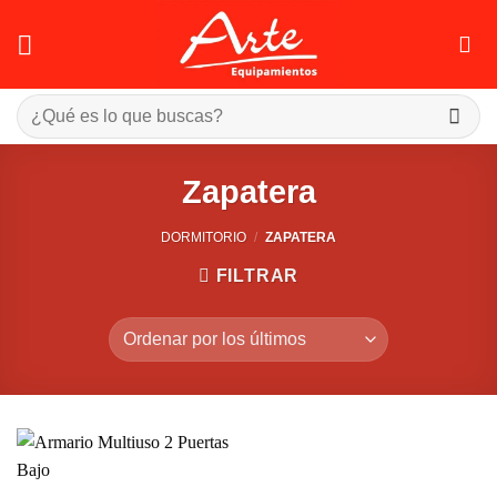
Saltar
al
contenido
Buscar
por:
Zapatera
DORMITORIO
/
ZAPATERA
FILTRAR