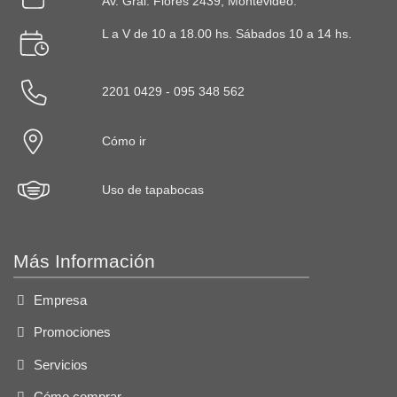
Av. Gral. Flores 2439, Montevideo.
la
página
L a V de 10 a 18.00 hs. Sábados 10 a 14 hs.
de
producto
2201 0429 - 095 348 562
Cómo ir
Uso de tapabocas
Más Información
Empresa
Promociones
Servicios
Cómo comprar