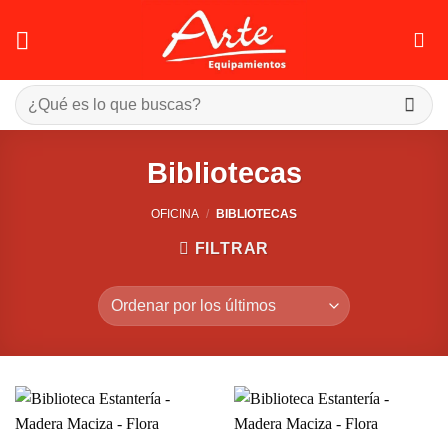
Saltar
al
contenido
Buscar
por:
Bibliotecas
OFICINA
/
BIBLIOTECAS
FILTRAR