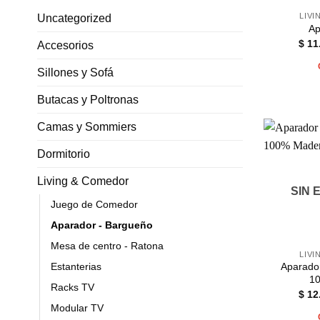
LIV
Uncategorized
Ap
$
11
Accesorios
Sillones y Sofá
Butacas y Poltronas
Camas y Sommiers
Dormitorio
Living & Comedor
SIN 
Juego de Comedor
Aparador - Bargueño
Mesa de centro - Ratona
LIV
Estanterias
Aparado
1
Racks TV
$
12
Modular TV