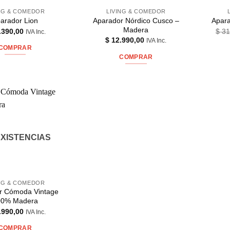
ING & COMEDOR
LIVING & COMEDOR
Aparador Nórdico Cusco –
arador Lion
Apar
Madera
.390,00
$
31
IVA Inc.
$
12.990,00
IVA Inc.
COMPRAR
COMPRAR
EXISTENCIAS
ING & COMEDOR
r Cómoda Vintage
00% Madera
.990,00
IVA Inc.
COMPRAR