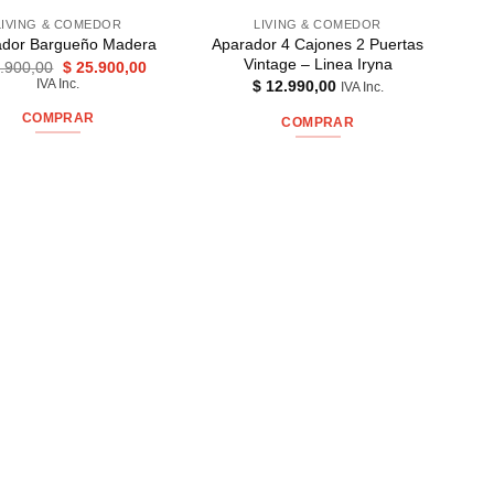
LIVING & COMEDOR
LIVING & COMEDOR
Aparador 4 Cajones 2 Puertas
ador Bargueño Madera
Vintage – Linea Iryna
El
El
.900,00
$
25.900,00
precio
precio
IVA Inc.
$
12.990,00
IVA Inc.
original
actual
era:
es:
COMPRAR
COMPRAR
$ 31.900,00.
$ 25.900,00.