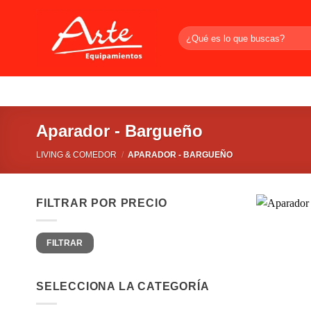
Saltar
al
Buscar
contenido
por:
Aparador - Bargueño
LIVING & COMEDOR
/
APARADOR - BARGUEÑO
FILTRAR POR PRECIO
Precio
Precio
FILTRAR
mínimo
máximo
SELECCIONA LA CATEGORÍA